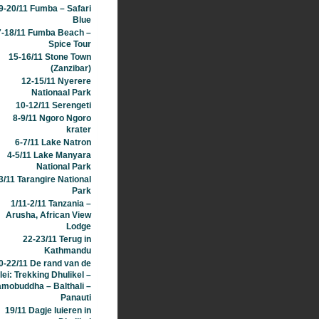
9-20/11 Fumba – Safari
Blue
7-18/11 Fumba Beach –
Spice Tour
15-16/11 Stone Town
(Zanzibar)
12-15/11 Nyerere
Nationaal Park
10-12/11 Serengeti
8-9/11 Ngoro Ngoro
krater
6-7/11 Lake Natron
4-5/11 Lake Manyara
National Park
3/11 Tarangire National
Park
1/11-2/11 Tanzania –
Arusha, African View
Lodge
22-23/11 Terug in
Kathmandu
0-22/11 De rand van de
lei: Trekking Dhulikel –
mobuddha – Balthali –
Panauti
19/11 Dagje luieren in