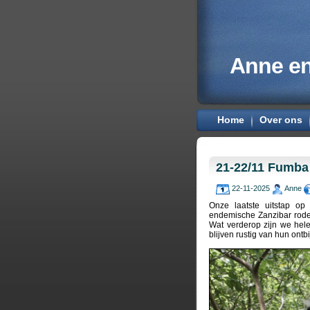
Anne en
Home
Over ons
21-22/11 Fumba
22-11-2025
Anne
Onze laatste uitstap op
endemische Zanzibar rode 
Wat verderop zijn we hele
blijven rustig van hun ontb