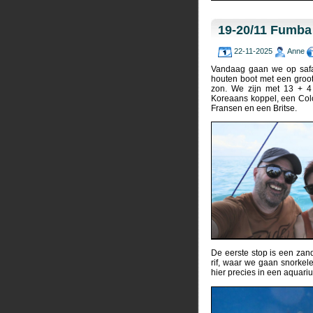
19-20/11 Fumba 
22-11-2025
Anne
Vandaag gaan we op safa
houten boot met een groot
zon. We zijn met 13 + 4
Koreaans koppel, een Colo
Fransen en een Britse.
De eerste stop is een zan
rif, waar we gaan snorkelen
hier precies in een aquari