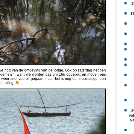
1
1
we nog van de omgeving van de lodge. Ook op zaterdag hebben
e genieten, want we worden pas om 16u opgepikt en mogen ons
Is weer snel voorbij gegaan, maar het is nog eens bevestigd: een
 ons ding!
2
val
Na