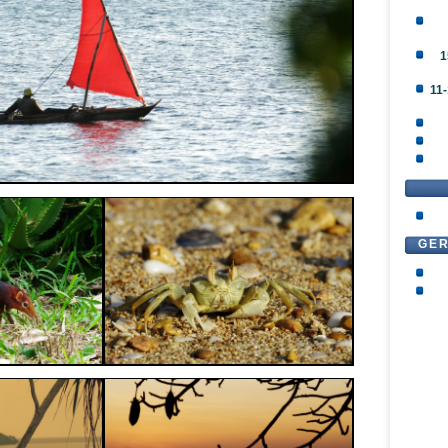
1
11-
GE