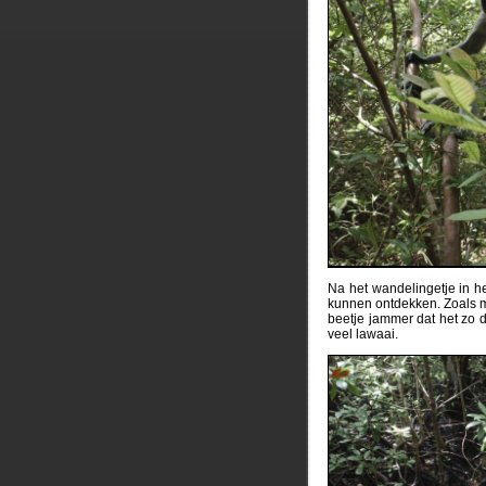
Na het wandelingetje in h
kunnen ontdekken. Zoals met
beetje jammer dat het zo d
veel lawaai.