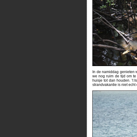
In de namiddag genieten 
we nog ruim de tijd om t
huisje tot dan houden. ’t 
strandvakantie is niet echt