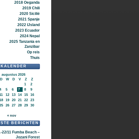
2018 Oeganda
2019 Chili
2020 Sicilië
2021 Spanje
2022 IJsland
2023 Ecuador
2024 Nepal
2025 Tanzania en
Zanzibar
Op reis
Thuis
KALENDER
augustus 2026
D
W
D
V
Z
Z
1
2
4
5
6
7
8
9
11
12
13
14
15
16
18
19
20
21
22
23
25
26
27
28
29
30
« nov
TSTE BERICHTEN
1-22/11 Fumba Beach –
Jozani Forest