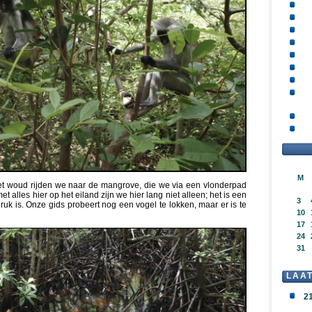
M
et woud rijden we naar de mangrove, die we via een vlonderpad
 alles hier op het eiland zijn we hier lang niet alleen; het is een
3
ruk is. Onze gids probeert nog een vogel te lokken, maar er is te
10
17
24
31
LAA
2