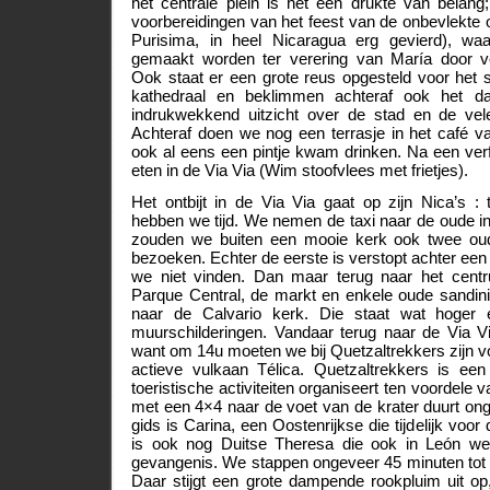
het centrale plein is het een drukte van belan
voorbereidingen van het feest van de onbevlekte
Purisima, in heel Nicaragua erg gevierd), waarv
gemaakt worden ter verering van María door ve
Ook staat er een grote reus opgesteld voor het
kathedraal en beklimmen achteraf ook het d
indrukwekkend uitzicht over de stad en de vel
Achteraf doen we nog een terrasje in het café v
ook al eens een pintje kwam drinken. Na een ve
eten in de Via Via (Wim stoofvlees met frietjes).
Het ontbijt in de Via Via gaat op zijn Nica’s :
hebben we tijd. We nemen de taxi naar de oude in
zouden we buiten een mooie kerk ook twee ou
bezoeken. Echter de eerste is verstopt achter ee
we niet vinden. Dan maar terug naar het cen
Parque Central, de markt en enkele oude sandini
naar de Calvario kerk. Die staat wat hoger 
muurschilderingen. Vandaar terug naar de Via V
want om 14u moeten we bij Quetzaltrekkers zijn vo
actieve vulkaan Télica. Quetzaltrekkers is een 
toeristische activiteiten organiseert ten voordele v
met een 4×4 naar de voet van de krater duurt on
gids is Carina, een Oostenrijkse die tijdelijk voor
is ook nog Duitse Theresa die ook in León wer
gevangenis. We stappen ongeveer 45 minuten tot 
Daar stijgt een grote dampende rookpluim uit o