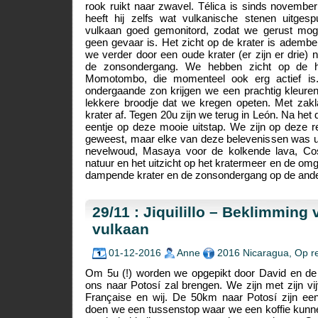
rook ruikt naar zwavel. Télica is sinds november 
heeft hij zelfs wat vulkanische stenen uitges
vulkaan goed gemonitord, zodat we gerust mog
geen gevaar is. Het zicht op de krater is adem
we verder door een oude krater (er zijn er drie) 
de zonsondergang. We hebben zicht op de he
Momotombo, die momenteel ook erg actief i
ondergaande zon krijgen we een prachtig kleurens
lekkere broodje dat we kregen opeten. Met zak
krater af. Tegen 20u zijn we terug in León. Na he
eentje op deze mooie uitstap. We zijn op deze r
geweest, maar elke van deze belevenissen was 
nevelwoud, Masaya voor de kolkende lava, Cos
natuur en het uitzicht op het kratermeer en de om
dampende krater en de zonsondergang op de ander
29/11 : Jiquilillo – Beklimming
vulkaan
01-12-2016
Anne
2016 Nicaragua
,
Op re
​Om 5u (!) worden we opgepikt door David en de
ons naar Potosí zal brengen. We zijn met zijn v
Française en wij. De 50km naar Potosí zijn ee
doen we een tussenstop waar we een koffie kunn