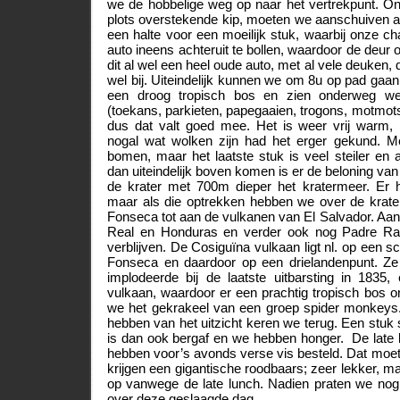
we de hobbelige weg op naar het vertrekpunt. O
plots overstekende kip, moeten we aanschuiven a
een halte voor een moeilijk stuk, waarbij onze cha
auto ineens achteruit te bollen, waardoor de deur
dit al wel een heel oude auto, met al vele deuken, 
wel bij. Uiteindelijk kunnen we om 8u op pad gaa
een droog tropisch bos en zien onderweg wee
(toekans, parkieten, papegaaien, trogons, motmots).
dus dat valt goed mee. Het is weer vrij warm,
nogal wat wolken zijn had het erger gekund. M
bomen, maar het laatste stuk is veel steiler en 
dan uiteindelijk boven komen is er de beloning van 
de krater met 700m dieper het kratermeer. Er 
maar als die optrekken hebben we over de krater
Fonseca tot aan de vulkanen van El Salvador. Aan
Real en Honduras en verder ook nog Padre Ra
verblijven. De Cosiguïna vulkaan ligt nl. op een s
Fonseca en daardoor op een drielandenpunt. Ze
implodeerde bij de laatste uitbarsting in 1835,
vulkaan, waardoor er een prachtig tropisch bos on
we het gekrakeel van een groep spider monkeys.
hebben van het uitzicht keren we terug. Een stuk 
is dan ook bergaf en we hebben honger. De lat
hebben voor’s avonds verse vis besteld. Dat moe
krijgen een gigantische roodbaars; zeer lekker, m
op vanwege de late lunch. Nadien praten we no
over deze geslaagde dag.