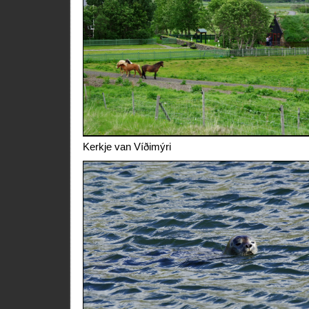
Kerkje van Víðimýri