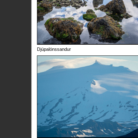
Djúpalónssandur