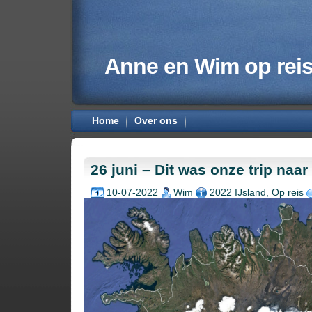
Anne en Wim op rei
Home
Over ons
26 juni – Dit was onze trip naar
10-07-2022
Wim
2022 IJsland
,
Op reis