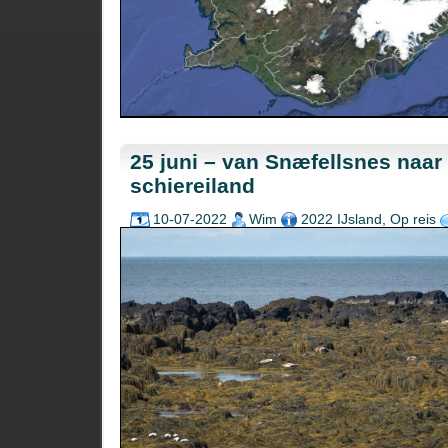
25 juni – van Snæfellsnes naar
schiereiland
10-07-2022
Wim
2022 IJsland
,
Op reis