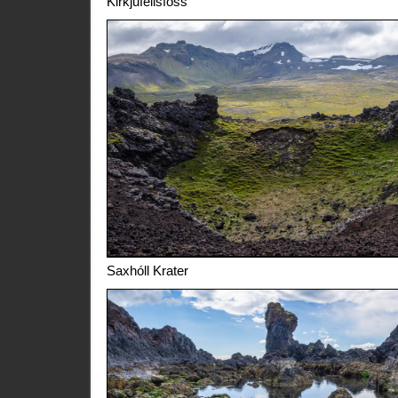
Kirkjufellsfoss
Saxhóll Krater