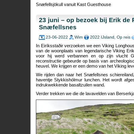
Snæfellsjökull vanuit Kast Guesthouse
23 juni – op bezoek bij Erik de
Snæfellsnes
23-06-2022
Wim
2022 IJsland
,
Op reis
In Eiríksstaðir verzoeken we een Viking Longhouse
van de woonplaats van legendarische Viking Eri
voor hij werd verbannen en op zijn vlucht G
reconstructie gebeurde op basis van archeologis
heuvel. We krijgen er een demo van het Viking lev
We rijden dan naar het Snæfellsnes schiereiland,
haventje Stykkishólmur lunchen. Het wordt afge
indrukwekkende basaltzuilen wand.
Verder trekken we die de lavavelden van Berserkj