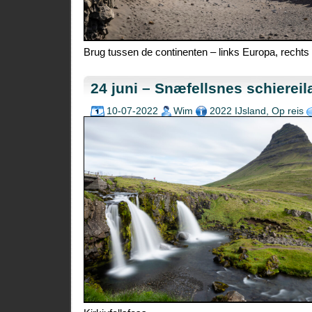
Brug tussen de continenten – links Europa, recht
24 juni – Snæfellsnes schierei
10-07-2022
Wim
2022 IJsland
,
Op reis