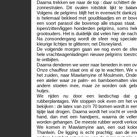
Daarna trekken we naar de top : daar schittert de
zonnestralen. Dit ovalen rotsblok lijkt te bal
Volgens de pelgrims blijft het in evenwicht dankz
is helemaal bekleed met goudblaadjes en er bove
een soort parasol die bovenop alle stupas staa
lopen/zitten/liggen honderden pelgrims, soms hel
grootouders. Het is duidelijk dat velen hier de na
Na zonsondergang wordt de sfeer nog specialer
kleurige lichtjes te glitteren; net Disneyland.
De volgende morgen gaan we nog even de sfeer
hele vrachtwagenladingen nieuwe pelgrims toestro
te ontbijten.
Daarna denderen we weer naar beneden in een ov
Onze chauffeur staat ons al op te wachten. We v
het zuiden, naar Mawlamyine of Moulmein. Ond
een atelier waar ze palm- en bamboematten vle
andere stoelen mee, maar ze worden ook gebr
hutjes.
We rijden nu door een landschap dat ge
rubberplantages. We stoppen ook even om het v
bekijken : de latex van zo’n 70 bomen wordt in e
tijdje laat drogen. Daarna wordt het vocht er verd
hand, dan met een handpers, waarna de velle
worden gehangen. De meeste rubber wordt verkoc
We komen in Mawlamyine aan, een oud kolonia
Thanlwin. De ligging is echt prachtig; aan de e