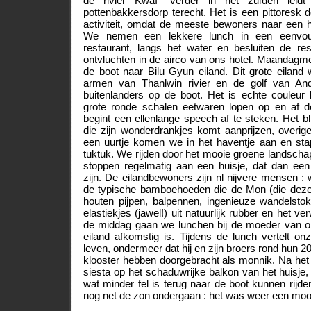
de rivier Kwaï” verder in het zuiden lei
pottenbakkersdorp terecht. Het is een pittoresk d
activiteit, omdat de meeste bewoners naar een h
We nemen een lekkere lunch in een eenvoud
restaurant, langs het water en besluiten de re
ontvluchten in de airco van ons hotel. Maandag
de boot naar Bilu Gyun eiland. Dit grote eilan
armen van Thanlwin rivier en de golf van An
buitenlanders op de boot. Het is echte couleur 
grote ronde schalen eetwaren lopen op en af 
begint een ellenlange speech af te steken. Het bl
die zijn wonderdrankjes komt aanprijzen, overi
een uurtje komen we in het haventje aan en st
tuktuk. We rijden door het mooie groene landscha
stoppen regelmatig aan een huisje, dat dan een f
zijn. De eilandbewoners zijn nl nijvere mensen : 
de typische bamboehoeden die de Mon (die deze
houten pijpen, balpennen, ingenieuze wandelstok
elastiekjes (jawel!) uit natuurlijk rubber en het v
de middag gaan we lunchen bij de moeder van on
eiland afkomstig is. Tijdens de lunch vertelt on
leven, ondermeer dat hij en zijn broers rond hun 2
klooster hebben doorgebracht als monnik. Na het
siesta op het schaduwrijke balkon van het huisj
wat minder fel is terug naar de boot kunnen rijde
nog net de zon ondergaan : het was weer een moo