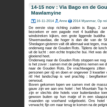
14-15 nov : Via Bago en de Go
Mawlamyine
16-11-2014
Anne
2014 Myanmar
,
Op rei
De eerste stop richting zuiden is Bago, 2 u
bezoeken er een pagode met 4 buddhas die r
windstreken kijken, een grote liggende buddh
Shwemawdaw, die hoger is dan die van de S
Shedagon gisteren valt dit allemaal wat tegen, maa
onderweg naar de Gouden Rots. Tijdens de lunch
uit de lucht : een echte tropische bui. Het was 
gloeiend heet.
Onderweg naar de Gouden Rots stoppen we nog a
is het zover : samen met de pelgrims nemen we 
naar de Gouden Rots. De vrachtwagens zitten 
personen per rij) en doen er ongeveer 3 kwartier 
rit! Het landschap is wel prachtig : bergflank
oerwoud.
Boven gekomen lopen we samen met de massa v
gauw zijn we aan ons hotel : het Mountain Top h
zijn er slechts drie hotels voor buitenlandse toe
gewoon buiten op hun matje of in een slaapza
maanden op voorhand volgeboekt. Ons hotel 
verwacht; fijn om naar terug te komen na de pelgr