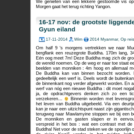
We genieten van een lekkere gestoomde vis op 
Morgen gaat het terug richting Yangon.
16-17 nov: de grootste liggend
Gyun eiland
17-11-2014
Wim
2014 Myanmar
,
Op rei
Om half 9 ’s morgens vertrekken we naar Mud
bergflank een reuzegrote Buddha. 170m lang, 3
Eén oog meet 7m! Deze Buddha mag zich de groo
de wereld noemen. Op de weg er naar toe staat ee
beelden van monniken : 4m hoog en allemaal met
De Buddha kan van binnen bezocht worden. D
gedeeltelijk een werf is. Deels wordt de buitenka
de binnenkant nog verder afgewerkt worden. En a
werf van nóg een nieuwe Buddha : dit moet nogal
ja, de opdrachtgevers denken zich zo een ti
verzekeren…
Binnenin worden met levensgrot
het leven van Buddha uitgebeeld. Via een deurtj
kan je naar een uitzichtspunt naast zijn gigantisc
terugweg naar Mawlamyine stoppen we bij een bo
De monniken en gasten slapen er in eenvou
verspreid in het bos : wat een contrast met d
Buddha! Net voor de stad steken we de spoorlijn o