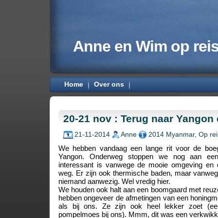
Anne en Wim op rei
Home
Over ons
20-21 nov : Terug naar Yangon 
21-11-2014
Anne
2014 Myanmar
,
Op rei
We hebben vandaag een lange rit voor de boe
Yangon. Onderweg stoppen we nog aan een l
interessant is vanwege de mooie omgeving en 
weg. Er zijn ook thermische baden, maar vanwege
niemand aanwezig. Wel vredig hier.
We houden ook halt aan een boomgaard met reuz
hebben ongeveer de afmetingen van een honingme
als bij ons. Ze zijn ook heel lekker zoet (e
pompelmoes bij ons). Mmm, dit was een verkwikk