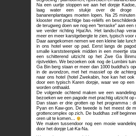
Na een uurtje stoppen we aan het dorpje Kadoe
laag water een stukje over de droge ri
bananenplantages moeten lopen. Na 25 minute
klooster met prachtige bas-reliëfs en beschilder
de terugweg doen we nog een “terraske” aan een st
we verder richting Hpa’An. Het landschap verand
meer en meer karstgebergte te zien, typisch voor
Daar aangekomen nemen we een kleine late lunch
in ons hotel weer op pad. Eerst langs de pago
smalle karststeenpiek midden in een meertje s
een schitterend uitzicht op het Zwe Ga Binm
rijstvelden. We bezoeken ook nog de Lumbini tui
Ga Bin berg staan er meer dan 1000 buddha’s opg
in de avondzon, met het massief op de achterg
naar ons hotel (hotel Zwekabin, hoe kan het oo
door een typisch Karen dorpje, waar we op een vr
worden onthaald.
De volgende ochtend maken we een wandeling 
bezoeken we een pagode met prachtig uitzicht op d
Dan staan er drie grotten op het programma : 
Pyan en Kaw-gon. De tweede is het meest de mo
grottencomplex op zich. De buddhas zelf beginnen
oren uit te komen…
We maken tussendoor nog een mooie wandeling 
door het dorpje Lat-Ka-Na.