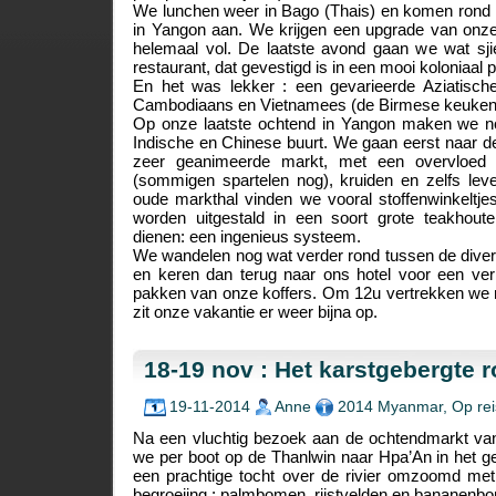
We lunchen weer in Bago (Thais) en komen rond 
in Yangon aan. We krijgen een upgrade van onze 
helemaal vol. De laatste avond gaan we wat sj
restaurant, dat gevestigd is in een mooi koloniaal 
En het was lekker : een gevarieerde Aziatisc
Cambodiaans en Vietnamees (de Birmese keuken z
Op onze laatste ochtend in Yangon maken we n
Indische en Chinese buurt. We gaan eerst naar d
zeer geanimeerde markt, met een overvloed 
(sommigen spartelen nog), kruiden en zelfs lev
oude markthal vinden we vooral stoffenwinkeltjes
worden uitgestald in een soort grote teakhouten
dienen: een ingenieus systeem.
We wandelen nog wat verder rond tussen de diverse
en keren dan terug naar ons hotel voor een ve
pakken van onze koffers. Om 12u vertrekken we 
zit onze vakantie er weer bijna op.
18-19 nov : Het karstgebergte 
19-11-2014
Anne
2014 Myanmar
,
Op rei
Na een vluchtig bezoek aan de ochtendmarkt va
we per boot op de Thanlwin naar Hpa’An in het g
een prachtige tocht over de rivier omzoomd met
begroeiing : palmbomen, rijstvelden en bananenb