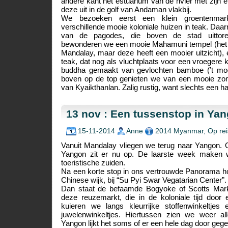
andere kant het estuarium van de rivier met zijn ei
deze uit in de golf van Andaman vlakbij.
We bezoeken eerst een klein groentenmark
verschillende mooie koloniale huizen in teak. Daa
van de pagodes, die boven de stad uittore
bewonderen we een mooie Mahamuni tempel (het kl
Mandalay, maar deze heeft een mooier uitzicht), e
teak, dat nog als vluchtplaats voor een vroegere 
buddha gemaakt van gevlochten bamboe (’t moet 
boven op de top genieten we van een mooie zo
van Kyaikthanlan. Zalig rustig, want slechts een ha
13 nov : Een tussenstop in Ya
15-11-2014
Anne
2014 Myanmar
,
Op rei
Vanuit Mandalay vliegen we terug naar Yangon. 
Yangon zit er nu op. De laarste week maken 
toeristische zuiden.
Na een korte stop in ons vertrouwde Panorama ho
Chinese wijk, bij “Su Pyi Swar Vegatarian Center”.
Dan staat de befaamde Bogyoke of Scotts Mar
deze reuzemarkt, die in de koloniale tijd door
kuieren we langs kleurrijke stoffenwinkeltjes 
juwelenwinkeltjes. Hiertussen zien we weer alle
Yangon lijkt het soms of er een hele dag door geg