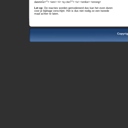
datetime=""> <em> <i> <q cite=""> <s> <strike> <strong>
Let op:
De reacties worden gemodereerd dus kan het even duren
voor je bijdrage verschijnt. Het is dus niet nodig ze een tweede
maal achter te laten.
Copyrig