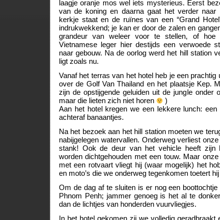
laagje oranje mos wel iets mysterieus. Eerst bez
van de koning en daarna gaat het verder naa
kerkje staat en de ruïnes van een “Grand Hotel”.
indrukwekkend; je kan er door de zalen en gange
grandeur van weleer voor te stellen, of h
Vietnamese leger hier destijds een verwoede s
naar gebouw. Na de oorlog werd het hill station ve
ligt zoals nu.
Vanaf het terras van het hotel heb je een prachtig 
over de Golf Van Thailand en het plaatsje Kep. 
zijn de opstijgende geluiden uit de jungle onder on
maar die lieten zich niet horen
)
Aan het hotel kregen we een lekkere lunch: een 
achteraf banaantjes.
Na het bezoek aan het hill station moeten we teru
nabijgelegen watervallen. Onderweg verliest onze 
stank! Ook de deur van het vehicle heeft zijn
worden dichtgehouden met een touw. Maar onze p
met een rotvaart vliegt hij (waar mogelijk) het h
en moto’s die we onderweg tegenkomen toetert hij
Om de dag af te sluiten is er nog een boottochtje v
Phnom Penh; jammer genoeg is het al te donker
dan de lichtjes van honderden vuurvliegjes.
In het hotel gekomen zij we volledig geradbraakt 