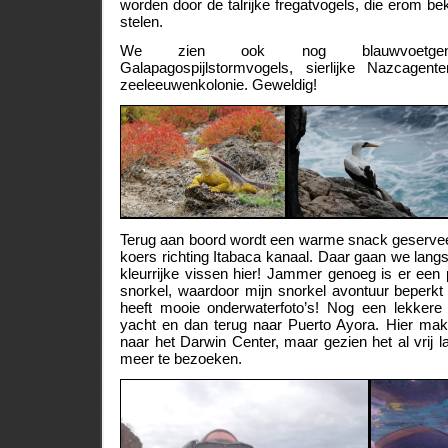
worden door de talrijke fregatvogels, die erom beke
stelen.
We zien ook nog blauwvoetgenten,
Galapagospijlstormvogels, sierlijke Nazcage
zeeleeuwenkolonie. Geweldig!
Terug aan boord wordt een warme snack geservee
koers richting Itabaca kanaal. Daar gaan we langs
kleurrijke vissen hier! Jammer genoeg is er een
snorkel, waardoor mijn snorkel avontuur beperk
heeft mooie onderwaterfoto’s! Nog een lekkere
yacht en dan terug naar Puerto Ayora. Hier ma
naar het Darwin Center, maar gezien het al vrij la
meer te bezoeken.