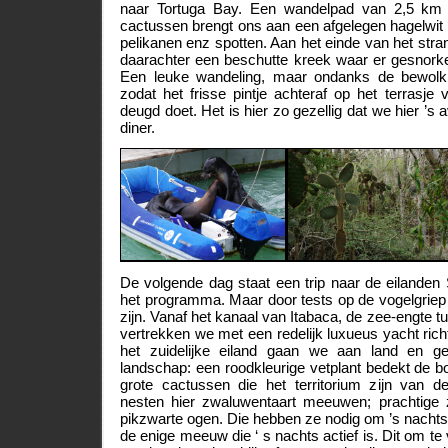
naar Tortuga Bay. Een wandelpad van 2,5 km
cactussen brengt ons aan een afgelegen hagelwit
pelikanen enz spotten. Aan het einde van het str
daarachter een beschutte kreek waar er gesnor
Een leuke wandeling, maar ondanks de bewolk
zodat het frisse pintje achteraf op het terrasj
deugd doet. Het is hier zo gezellig dat we hier ’s
diner.
De volgende dag staat een trip naar de eilanden
het programma. Maar door tests op de vogelgriep b
zijn. Vanaf het kanaal van Itabaca, de zee-engte 
vertrekken we met een redelijk luxueus yacht rich
het zuidelijke eiland gaan we aan land en gen
landschap: een roodkleurige vetplant bedekt de 
grote cactussen die het territorium zijn van 
nesten hier zwaluwentaart meeuwen; prachtige
pikzwarte ogen. Die hebben ze nodig om ’s nachts 
de enige meeuw die ‘ s nachts actief is. Dit om t