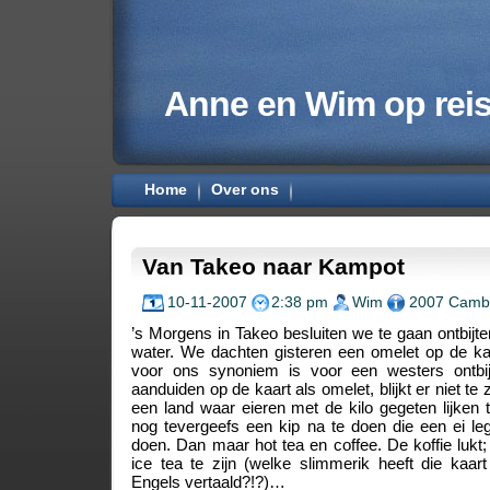
Anne en Wim op rei
Home
Over ons
Van Takeo naar Kampot
10-11-2007
2:38 pm
Wim
2007 Camb
’s Morgens in Takeo besluiten we te gaan ontbijte
water. We dachten gisteren een omelet op de ka
voor ons synoniem is voor een westers ontbij
aanduiden op de kaart als omelet, blijkt er niet te z
een land waar eieren met de kilo gegeten lijke
nog tevergeefs een kip na te doen die een ei leg
doen. Dan maar hot tea en coffee. De koffie lukt;
ice tea te zijn (welke slimmerik heeft die kaa
Engels vertaald?!?)…