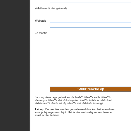
eMail (wordt niet getoond)
Webstek
Je reactie
Je mag deze tags gebruiken: <a href="" title=""> <abbr title="">
<acronym title=""> <b> <blockquote cite=""> <cite> <code> <del
datetime=""> <em> <i> <q cite=""> <s> <strike> <strong>
Let op:
De reacties worden gemodereerd dus kan het even duren
voor je bijdrage verschijnt. Het is dus niet nodig ze een tweede
maal achter te laten.