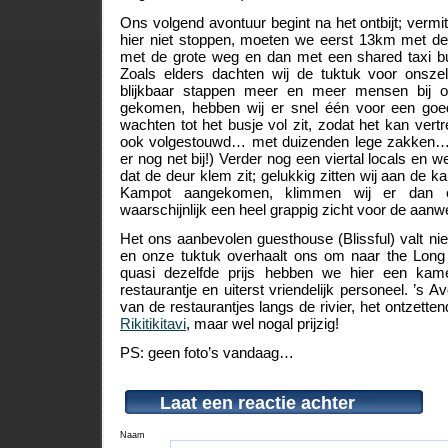
Ons volgend avontuur begint na het ontbijt; ver
hier niet stoppen, moeten we eerst 13km met de 
met de grote weg en dan met een shared taxi bu
Zoals elders dachten wij de tuktuk voor onsze
blijkbaar stappen meer en meer mensen bij o
gekomen, hebben wij er snel één voor een goed
wachten tot het busje vol zit, zodat het kan vert
ook volgestouwd… met duizenden lege zakken…
er nog net bij!) Verder nog een viertal locals en w
dat de deur klem zit; gelukkig zitten wij aan de k
Kampot aangekomen, klimmen wij er dan o
waarschijnlijk een heel grappig zicht voor de aan
Het ons aanbevolen guesthouse (Blissful) valt nie
en onze tuktuk overhaalt ons om naar the Long V
quasi dezelfde prijs hebben we hier een ka
restaurantje en uiterst vriendelijk personeel. ’s
van de restaurantjes langs de rivier, het ontzetten
Rikitikitavi
, maar wel nogal prijzig!
PS: geen foto’s vandaag…
Laat een reactie achter
Naam