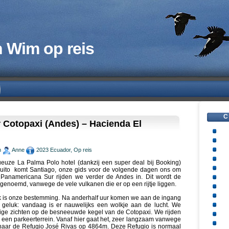
 Wim op reis
C
 Cotopaxi (Andes) – Hacienda El
m
Anne
2023 Ecuador
,
Op reis
ueuze La Palma Polo hotel (dankzij een super deal bij Booking)
Quito komt Santiago, onze gids voor de volgende dagen ons om
e Panamericana Sur rijden we verder de Andes in. Dit wordt de
genoemd, vanwege de vele vulkanen die er op een rijtje liggen.
k is onze bestemming. Na anderhalf uur komen we aan de ingang
geluk: vandaag is er nauwelijks een wolkje aan de lucht. We
chtige zichten op de besneeuwde kegel van de Cotopaxi. We rijden
p een parkeerterrein. Vanaf hier gaat het, zeer langzaam vanwege
 naar de Refugio José Rivas op 4864m. Deze Refugio is normaal