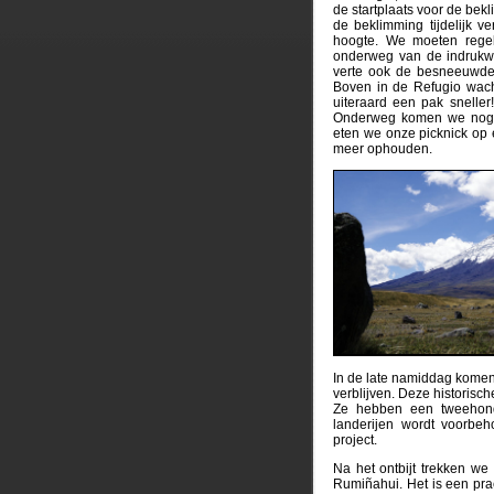
de startplaats voor de bek
de beklimming tijdelijk v
hoogte. We moeten rege
onderweg van de indrukw
verte ook de besneeuwde 
Boven in de Refugio wach
uiteraard een pak snelle
Onderweg komen we nog 2
eten we onze picknick op 
meer ophouden.
In de late namiddag kome
verblijven. Deze historisc
Ze hebben een tweehonde
landerijen wordt voorbe
project.
Na het ontbijt trekken w
Rumiñahui. Het is een pr