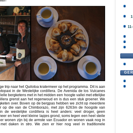
ker!
1
11-
GE
e trip naar het Quilotoa kratermeer op het programma. Dit is aan
opaxi in de Westelijke cordillera. De Avenida de los Vulcanes
llelle bergketens met in het midden een hoogte vallei met ettelijke
rdillera grenst aan het regenwoud en is dus een stuk groener. We
gketen over. Boven op de bergpas hebben we zicht op meerdere
r op die van de Chimborazo, met zijn 6263m de hoogste van
n de westelijke cordillera is heel anders: veel droger, geen
r en heel veel kleine lapjes grond, soms tegen een heel steile
hier wonen zijn bij de armste van Ecuador en wonen vaak nog in
s met daken in stro. We zien er hier nog veel in traditionele