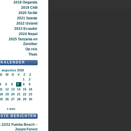
2018 Oeganda
2019 Chili
2020 Sicilië
2021 Spanje
2022 IJsland
2023 Ecuador
2024 Nepal
2025 Tanzania en
Zanzibar
Op reis
Thuis
KALENDER
augustus 2026
D
W
D
V
Z
Z
1
2
4
5
6
7
8
9
11
12
13
14
15
16
18
19
20
21
22
23
25
26
27
28
29
30
« nov
TSTE BERICHTEN
1-22/11 Fumba Beach –
Jozani Forest