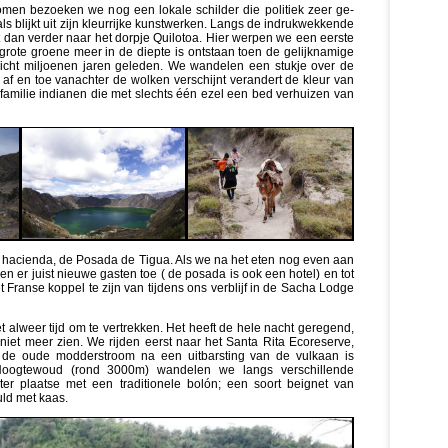
men bezoeken we nog een lokale schilder die politiek zeer ge-
oals blijkt uit zijn kleurrijke kunstwerken. Langs de indrukwekkende
 dan verder naar het dorpje Quilotoa. Hier werpen we een eerste
t grote groene meer in de diepte is ontstaan toen de gelijknamige
licht miljoenen jaren geleden. We wandelen een stukje over de
 af en toe vanachter de wolken verschijnt verandert de kleur van
 familie indianen die met slechts één ezel een bed verhuizen van
hacienda, de Posada de Tigua. Als we na het eten nog even aan
en er juist nieuwe gasten toe ( de posada is ook een hotel) en tot
et Franse koppel te zijn van tijdens ons verblijf in de Sacha Lodge
 alweer tijd om te vertrekken. Het heeft de hele nacht geregend,
 niet meer zien. We rijden eerst naar het Santa Rita Ecoreserve,
n de oude modderstroom na een uitbarsting van de vulkaan is
 Hoogtewoud (rond 3000m) wandelen we langs verschillende
ter plaatse met een traditionele bolón; een soort beignet van
ld met kaas.