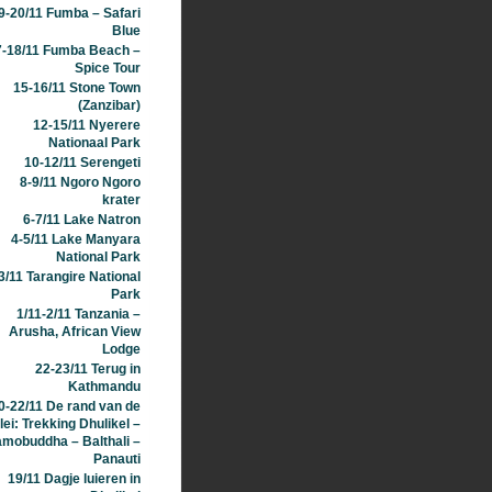
9-20/11 Fumba – Safari
Blue
7-18/11 Fumba Beach –
Spice Tour
15-16/11 Stone Town
(Zanzibar)
12-15/11 Nyerere
Nationaal Park
10-12/11 Serengeti
8-9/11 Ngoro Ngoro
krater
6-7/11 Lake Natron
4-5/11 Lake Manyara
National Park
3/11 Tarangire National
Park
1/11-2/11 Tanzania –
Arusha, African View
Lodge
22-23/11 Terug in
Kathmandu
0-22/11 De rand van de
lei: Trekking Dhulikel –
mobuddha – Balthali –
Panauti
19/11 Dagje luieren in