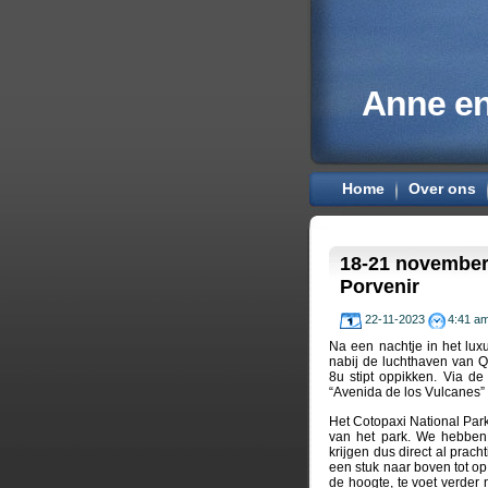
Anne en
Home
Over ons
18-21 november
Porvenir
22-11-2023
4:41 a
Na een nachtje in het lux
nabij de luchthaven van 
8u stipt oppikken. Via d
“Avenida de los Vulcanes” 
Het Cotopaxi National Par
van het park. We hebben 
krijgen dus direct al pra
een stuk naar boven tot o
de hoogte, te voet verder