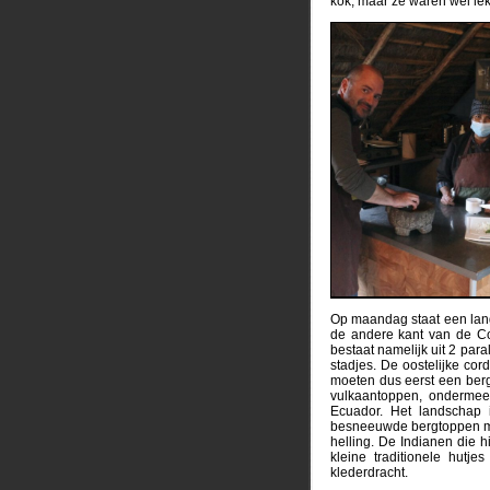
kok, maar ze waren wel lek
Op maandag staat een lang
de andere kant van de Cot
bestaat namelijk uit 2 para
stadjes. De oostelijke co
moeten dus eerst een ber
vulkaantoppen, ondermee
Ecuador. Het landschap i
besneeuwde bergtoppen mee
helling. De Indianen die 
kleine traditionele hutje
klederdracht.