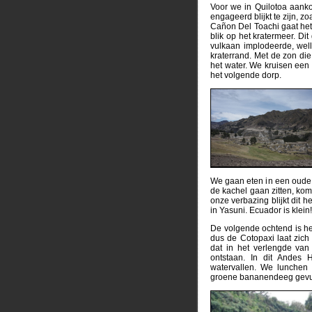
Voor we in Quilotoa aanko
engageerd blijkt te zijn, z
Cañon Del Toachi gaat het
blik op het kratermeer. Di
vulkaan implodeerde, wel
kraterrand. Met de zon die
het water. We kruisen een
het volgende dorp.
We gaan eten in een oude 
de kachel gaan zitten, kom
onze verbazing blijkt dit h
in Yasuni. Ecuador is klein!
De volgende ochtend is het
dus de Cotopaxi laat zich
dat in het verlengde va
ontstaan. In dit Andes
watervallen. We lunchen 
groene bananendeeg gevu