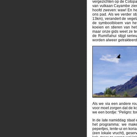
vergezichten op de Cotopa
van vulkaan Cayambe zien
hoofd zweven: waw! En het
ons pad. Als we verder s
13km), verandert de veget
de symboolbloem van het
koeien en stieren van het
maar onze gids weet ze te
de Rumiñahui stijgt seri
worden alweer getrakteerd 
Als we via een andere rou
voor moet zorgen dat de ko
we een bordje: “Peligro: to
In de late namiddag staat
het programma: we make
pepertjes, lente-ui en kori
(een lokale vrucht), gese