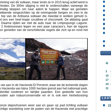
limming van de vulkaan, maar sinds ze in 2015 terug actief werd is
erboden. De 300m stijging is niet te onderschatten vanwege de
lmatig stoppen om naar adem te happen. Maar we genieten
ekkende vergezichten op de omringende bergen en zien in de
top van de Antisana vulkaan die meestal in wolken gehuld is.
t ons een heet kopje cocathee of chocomelk. De afdaling gaat
r! Daarna rijden we met de auto naar de Limpiopungo Lagune.
 Andesvossen tegen en een paar caracara’s. Aan de lagune
en genieten van de verschillende vogels die zich op en rond het
M
3
10
17
24
n we aan in de Hacienda El Porvenir, waar we de komende dagen
he Hacienda van bijna 1000 hectare grenst aan het nationaal park.
31
rdtal runderen en talrijke paarden. Een gedeelte van hun
houden aan natuurconservatie en er is ook een herbebossing
LAA
e onze stapschoenen weer aan en gaan op pad richting vulkaan
2
achtige wandeling over de paden van de Hacienda met prachtige