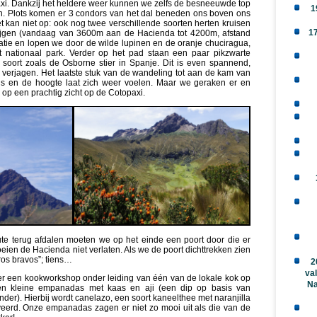
xi. Dankzij het heldere weer kunnen we zelfs de besneeuwde top
1
. Plots komen er 3 condors van het dal beneden ons boven ons
 kan niet op: ook nog twee verschillende soorten herten kruisen
1
tijgen (vandaag van 3600m aan de Hacienda tot 4200m, afstand
atie en lopen we door de wilde lupinen en de oranje chuciragua,
 nationaal park. Verder op het pad staan een paar pikzwarte
 soort zoals de Osborne stier in Spanje. Dit is even spannend,
 verjagen. Het laatste stuk van de wandeling tot aan de kam van
eus en de hoogte laat zich weer voelen. Maar we geraken er en
op een prachtig zicht op de Cotopaxi.
te terug afdalen moeten we op het einde een poort door die er
eien de Hacienda niet verlaten. Als we de poort dichttrekken zien
ros bravos”; tiens…
2
val
 er een kookworkshop onder leiding van één van de lokale kok op
Na
n kleine empanadas met kaas en aji (een dip op basis van
ander). Hierbij wordt canelazo, een soort kaneelthee met naranjilla
rveerd. Onze empanadas zagen er niet zo mooi uit als die van de