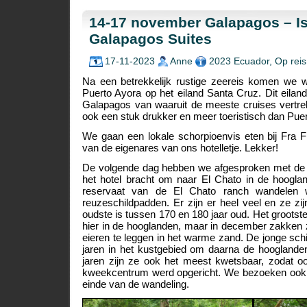
14-17 november Galapagos – Is
Galapagos Suites
17-11-2023
Anne
2023 Ecuador
,
Op reis
Na een betrekkelijk rustige zeereis komen we 
Puerto Ayora op het eiland Santa Cruz. Dit eiland
Galapagos van waaruit de meeste cruises vertre
ook een stuk drukker en meer toeristisch dan Puert
We gaan een lokale schorpioenvis eten bij Fra Fr
van de eigenares van ons hotelletje. Lekker!
De volgende dag hebben we afgesproken met de t
het hotel bracht om naar El Chato in de hoogland
reservaat van de El Chato ranch wandelen
reuzeschildpadden. Er zijn er heel veel en ze z
oudste is tussen 170 en 180 jaar oud. Het grootste
hier in de hooglanden, maar in december zakken 
eieren te leggen in het warme zand. De jonge schi
jaren in het kustgebied om daarna de hooglanden
jaren zijn ze ook het meest kwetsbaar, zodat o
kweekcentrum werd opgericht. We bezoeken ook 
einde van de wandeling.