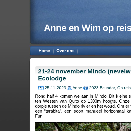
Anne en Wim op rei
Home
Over ons
21-24 november Mindo (nevelw
Ecolodge
25-11-2023
Anne
2023 Ecuador
,
Op reis
Rond half 4 komen we aan in Mindo. Dit kleine st
ten Westen van Quito op 1300m hoogte. Onze 
dorpje tussen de Mindo rivier en het woud. Om e
een “tarabita”, een soort manueel horizontaal kab
Fun!