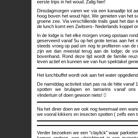
eerste trips in het woud. Zalig hier!
Dinsdagmorgen varen we via een kanaaltje tot aa
hoog boven het woud hijst. We genieten van het sc
groene zee. Via verschillende trails gaat het dan 
de lunch komt een Zwitsers- Nederlands koppel o
In de lodge is het elke morgen vroeg opstaan rond
geserveerd vanaf 5u op het grote terras aan het
steeds vroeg op pad om nog te profiteren van de r
zijn we dan meestal terug aan de lodge; de vo
bovenhand. Rond deze tijd wordt de familie reuz
leven actief en kunnen we van hun spektakel geni
Het lunchbuffet wordt ook aan het water opgediend
De namiddag activiteit start pas na de hitte vanaf 
spotten we brulapen en tamarins vanaf ons
vlindertuin of doen gewoon niets! 
Na het diner doen we ook nog tweemaal een wande
we vooral kikkers en insecten spotten ( zelfs een ta
Verder bezoeken we een “claylick” waar parkiete
komen opdoen, een uitzichtpunt in een majes