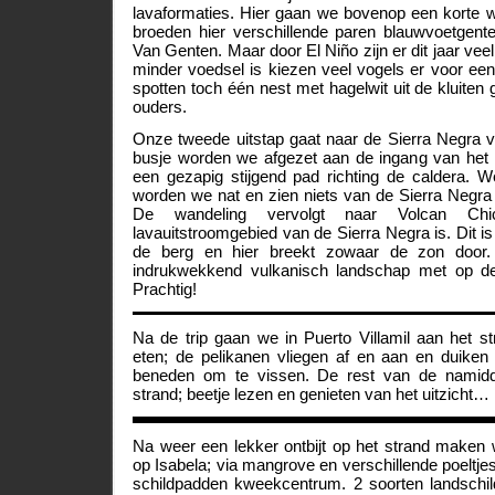
lavaformaties. Hier gaan we bovenop een korte
broeden hier verschillende paren blauwvoetgent
Van Genten. Maar door El Niño zijn er dit jaar vee
minder voedsel is kiezen veel vogels er voor een 
spotten toch één nest met hagelwit uit de kluite
ouders.
Onze tweede uitstap gaat naar de Sierra Negra v
busje worden we afgezet aan de ingang van het 
een gezapig stijgend pad richting de caldera. W
worden we nat en zien niets van de Sierra Negra d
De wandeling vervolgt naar Volcan Chic
lavauitstroomgebied van de Sierra Negra is. Dit i
de berg en hier breekt zowaar de zon door
indrukwekkend vulkanisch landschap met op d
Prachtig!
Na de trip gaan we in Puerto Villamil aan het s
eten; de pelikanen vliegen af en aan en duiken 
beneden om te vissen. De rest van de namid
strand; beetje lezen en genieten van het uitzicht…
Na weer een lekker ontbijt op het strand maken 
op Isabela; via mangrove en verschillende poeltje
schildpadden kweekcentrum. 2 soorten landschi