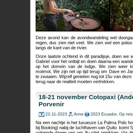
Deze avond kan de avondwandeling wel doorgaa
regen, dus zien niet veel. We zien wel een poto
langs de kant van de rivier.
Onze laatste ochtend in dit paradijsje, doen we
Gabriel voor het ontbijt en doen daarna een wande
op het domein van de lodge. We zien weer kle
motmot. We zijn net op tijd terug om Dave en Jasm
te zwaaien. Wijzelf genieten nog tot 15u van deze h
terug naar de realiteit moeten vertrekken.
18-21 november Cotopaxi (Ande
Porvenir
22-11-2023
Anne
2023 Ecuador
,
Op reis
Na een nachtje in het luxueuze La Palma Polo hot
bij Booking) nabij de luchthaven van Quito komt S
volgende dagen ons om 8u stipt oppikken. Via d