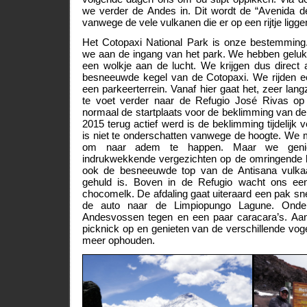
we verder de Andes in. Dit wordt de “Avenida 
vanwege de vele vulkanen die er op een rijtje ligge
Het Cotopaxi National Park is onze bestemming
we aan de ingang van het park. We hebben geluk:
een wolkje aan de lucht. We krijgen dus direct 
besneeuwde kegel van de Cotopaxi. We rijden e
een parkeerterrein. Vanaf hier gaat het, zeer l
te voet verder naar de Refugio José Rivas o
normaal de startplaats voor de beklimming van de
2015 terug actief werd is de beklimming tijdelijk
is niet te onderschatten vanwege de hoogte. We 
om naar adem te happen. Maar we geni
indrukwekkende vergezichten op de omringende b
ook de besneeuwde top van de Antisana vulka
gehuld is. Boven in de Refugio wacht ons ee
chocomelk. De afdaling gaat uiteraard een pak sne
de auto naar de Limpiopungo Lagune. On
Andesvossen tegen en een paar caracara’s. Aa
picknick op en genieten van de verschillende voge
meer ophouden.