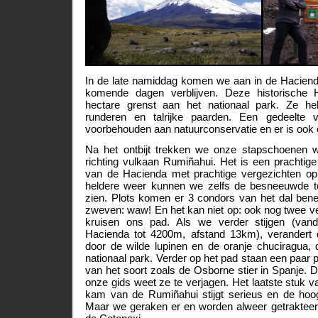
In de late namiddag komen we aan in de Haciend
komende dagen verblijven. Deze historische 
hectare grenst aan het nationaal park. Ze h
runderen en talrijke paarden. Een gedeelte 
voorbehouden aan natuurconservatie en er is ook 
Na het ontbijt trekken we onze stapschoenen
richting vulkaan Rumiñahui. Het is een prachtig
van de Hacienda met prachtige vergezichten op
heldere weer kunnen we zelfs de besneeuwde 
zien. Plots komen er 3 condors van het dal be
zweven: waw! En het kan niet op: ook nog twee ve
kruisen ons pad. Als we verder stijgen (v
Hacienda tot 4200m, afstand 13km), verandert 
door de wilde lupinen en de oranje chuciragua
nationaal park. Verder op het pad staan een paar 
van het soort zoals de Osborne stier in Spanje. 
onze gids weet ze te verjagen. Het laatste stuk v
kam van de Rumiñahui stijgt serieus en de hoog
Maar we geraken er en worden alweer getrakteerd