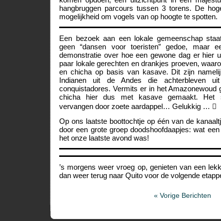
hangbruggen parcours tussen 3 torens. De hoge
mogelijkheid om vogels van op hoogte te spotten.
Een bezoek aan een lokale gemeenschap staa
geen “dansen voor toeristen” gedoe, maar ee
demonstratie over hoe een gewone dag er hier 
paar lokale gerechten en drankjes proeven, waar
en chicha op basis van kasave. Dit zijn namel
Indianen uit de Andes die achterbleven ui
conquistadores. Vermits er in het Amazonewoud g
chicha hier dus met kasave gemaakt. Het s
vervangen door zoete aardappel… Gelukkig … 
Op ons laatste boottochtje op één van de kanaalt
door een grote groep doodshoofdaapjes: wat een 
het onze laatste avond was!
’s morgens weer vroeg op, genieten van een lekk
dan weer terug naar Quito voor de volgende et
« Vorige Berichten