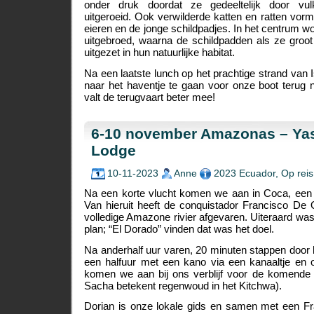
onder druk doordat ze gedeeltelijk door vul
uitgeroeid. Ook verwilderde katten en ratten vor
eieren en de jonge schildpadjes. In het centrum w
uitgebroed, waarna de schildpadden als ze groo
uitgezet in hun natuurlijke habitat.
Na een laatste lunch op het prachtige strand van Is
naar het haventje te gaan voor onze boot terug 
valt de terugvaart beter mee!
6-10 november Amazonas – Ya
Lodge
10-11-2023
Anne
2023 Ecuador
,
Op reis
Na een korte vlucht komen we aan in Coca, een s
Van hieruit heeft de conquistador Francisco De 
volledige Amazone rivier afgevaren. Uiteraard was 
plan; “El Dorado” vinden dat was het doel.
Na anderhalf uur varen, 20 minuten stappen door
een halfuur met een kano via een kanaaltje en 
komen we aan bij ons verblijf voor de komende
Sacha betekent regenwoud in het Kitchwa).
Dorian is onze lokale gids en samen met een F