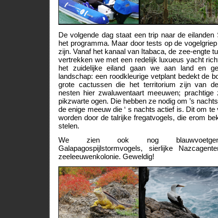
De volgende dag staat een trip naar de eilanden
het programma. Maar door tests op de vogelgriep b
zijn. Vanaf het kanaal van Itabaca, de zee-engte 
vertrekken we met een redelijk luxueus yacht rich
het zuidelijke eiland gaan we aan land en gen
landschap: een roodkleurige vetplant bedekt de 
grote cactussen die het territorium zijn van 
nesten hier zwaluwentaart meeuwen; prachtige
pikzwarte ogen. Die hebben ze nodig om ’s nachts 
de enige meeuw die ‘ s nachts actief is. Dit om t
worden door de talrijke fregatvogels, die erom beke
stelen.
We zien ook nog blauwvoetgenten,
Galapagospijlstormvogels, sierlijke Nazcage
zeeleeuwenkolonie. Geweldig!