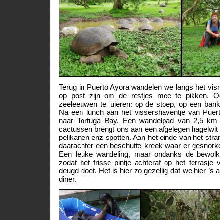
Terug in Puerto Ayora wandelen we langs het vis
op post zijn om de restjes mee te pikken. O
zeeleeuwen te luieren: op de stoep, op een bankj
Na een lunch aan het vissershaventje van Pue
naar Tortuga Bay. Een wandelpad van 2,5 km
cactussen brengt ons aan een afgelegen hagelwit
pelikanen enz spotten. Aan het einde van het str
daarachter een beschutte kreek waar er gesnor
Een leuke wandeling, maar ondanks de bewolk
zodat het frisse pintje achteraf op het terrasj
deugd doet. Het is hier zo gezellig dat we hier ’s
diner.