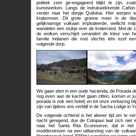
politiek zeer ge-engageerd blijkt te zijn, zoals 
kunstwerken. Langs de indrukwekkende Cañon 
verder naar het dorpje Quilotoa. Hier werpen 
kratermeer. Dit grote groene meer in de die
gelijknamige vulkaan implodeerde, wellicht mi
wandelen een stukje over de kraterrand. Met de z
de wolken verschijnt verandert de kleur van h
familie indianen die met slechts één ezel e
volgende dorp.
We gaan eten in een oude hacienda, de Posada de
nog even aan de kachel gaan zitten, komen er ju
posada is ook een hotel) en tot onze verbazing blij
zijn van tijdens ons verblijf in de Sacha Lodge in Y
De volgende ochtend is het alweer tijd om te ver
nacht geregend, dus de Cotopaxi laat zich niet 
naar het Santa Rita Ecoreserve, dat in he
modderstroom na een uitbarsting van de vulkaan 
Hoogtewoud (rond 3000m) wandelen we langs vers