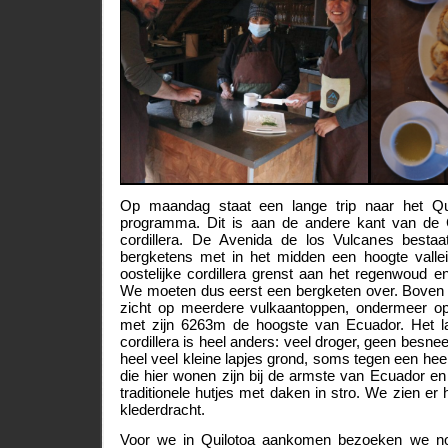
Op maandag staat een lange trip naar het Qu
programma. Dit is aan de andere kant van de C
cordillera. De Avenida de los Vulcanes bestaat 
bergketens met in het midden een hoogte vallei 
oostelijke cordillera grenst aan het regenwoud e
We moeten dus eerst een bergketen over. Boven
zicht op meerdere vulkaantoppen, ondermeer o
met zijn 6263m de hoogste van Ecuador. Het la
cordillera is heel anders: veel droger, geen bes
heel veel kleine lapjes grond, soms tegen een heel 
die hier wonen zijn bij de armste van Ecuador e
traditionele hutjes met daken in stro. We zien er h
klederdracht.
Voor we in Quilotoa aankomen bezoeken we nog